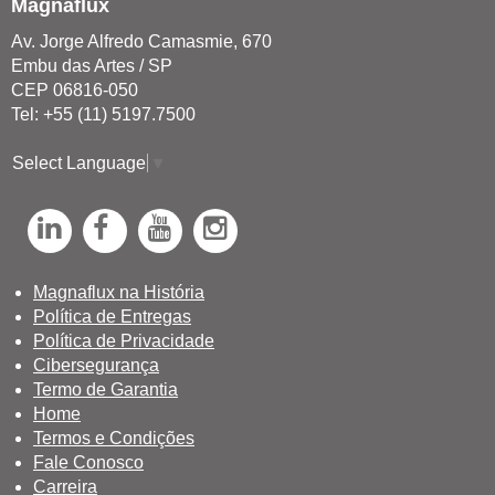
Magnaflux
Av. Jorge Alfredo Camasmie, 670
Embu das Artes / SP
CEP 06816-050
Tel: +55 (11) 5197.7500
Select Language
▼
L
F
Y
I
i
a
o
n
n
c
u
s
Magnaflux na História
Política de Entregas
k
e
T
t
Política de Privacidade
e
b
u
a
Cibersegurança
d
o
b
g
Termo de Garantia
Home
I
o
e
r
Termos e Condições
n
k
a
Fale Conosco
Carreira
m