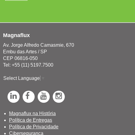
Magnaflux
Av. Jorge Alfredo Camasmie, 670
Embu das Artes / SP
CEP 06816-050
Tel: +55 (11) 5197.7500
Select Language
▼
L
F
Y
I
i
a
o
n
n
c
u
s
Magnaflux na História
Política de Entregas
k
e
T
t
Política de Privacidade
e
b
u
a
Cibersegurança