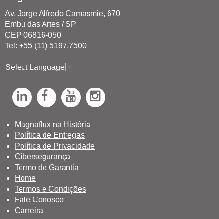
Av. Jorge Alfredo Camasmie, 670
Embu das Artes / SP
CEP 06816-050
Tel: +55 (11) 5197.7500
Select Language
▼
L
F
Y
I
i
a
o
n
n
c
u
s
Magnaflux na História
Política de Entregas
k
e
T
t
Política de Privacidade
e
b
u
a
Cibersegurança
d
o
b
g
Termo de Garantia
Home
I
o
e
r
Termos e Condições
n
k
a
Fale Conosco
Carreira
m