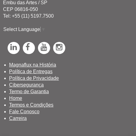
Embu das Artes / SP
CEP 06816-050
Tel: +55 (11) 5197.7500
Select Language
▼
L
F
Y
I
i
a
o
n
n
c
u
s
Magnaflux na História
Política de Entregas
k
e
T
t
Política de Privacidade
e
b
u
a
Cibersegurança
d
o
b
g
Termo de Garantia
Home
I
o
e
r
Termos e Condições
n
k
a
Fale Conosco
Carreira
m