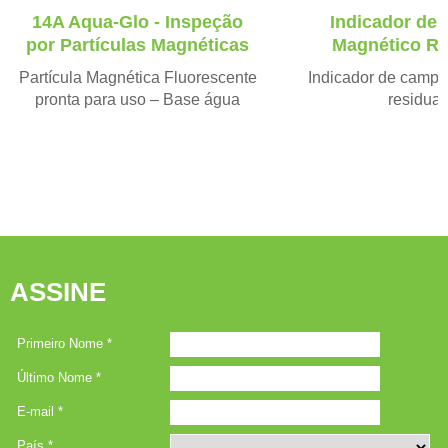
v
t
14A Aqua-Glo - Inspeção
Indicador de
i
por Partículas Magnéticas
Magnético Re
o
Partícula Magnética Fluorescente
u
Indicador de campo
pronta para uso – Base água
s
residual
ASSINE