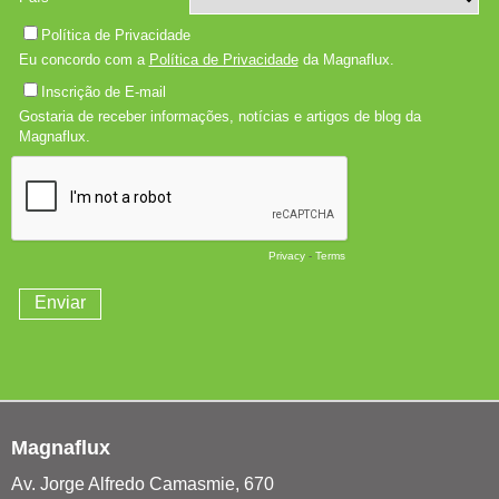
Magnaflux
Av. Jorge Alfredo Camasmie, 670