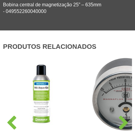
Bobina central de magnetização 25” – 635mm
- 049552260040000
PRODUTOS RELACIONADOS
P
N
r
e
e
x