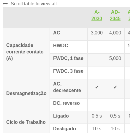
Scroll table to view all
A-
AD-
A
2030
2045
2
AC
3,000
4,000
4,
Capacidade
HWDC
5,
corrente contato
(A)
FWDC, 1 fase
5,000
FWDC, 3 fase
AC,
✔
✔
decrescente
Desmagnetização
DC, reverso
Ligado
0.5 s
0.5 s
0.
Ciclo de Trabalho
Desligado
10 s
10 s
1