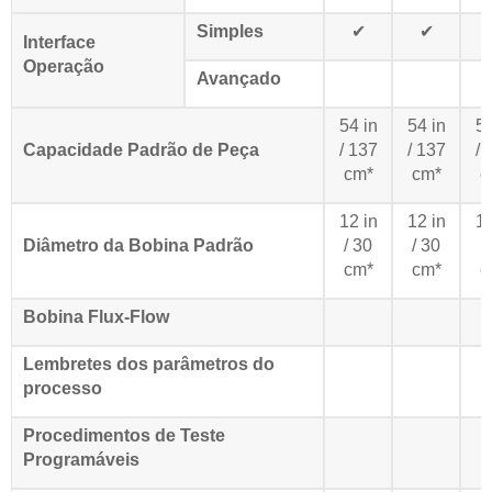
Simples
✔
✔
Interface
Operação
Avançado
54 in
54 in
54
Capacidade Padrão de Peça
/ 137
/ 137
/ 
cm*
cm*
c
12 in
12 in
12
Diâmetro da Bobina Padrão
/ 30
/ 30
/
cm*
cm*
c
Bobina Flux-Flow
Lembretes dos parâmetros do
processo
Procedimentos de Teste
Programáveis