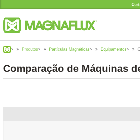
Cert
>
Produtos
>
Partículas Magnéticas
>
Equipamentos
>
C
Comparação de Máquinas de P