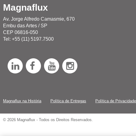
Magnaflux
Av. Jorge Alfredo Camasmie, 670
Embu das Artes / SP
CEP 06816-050
Tel: +55 (11) 5197.7500
L
F
Y
I
i
a
o
n
n
c
u
s
k
e
T
t
Magnaflux na História
Política de Entregas
Política de Privacidade
e
b
u
a
© 2026 Magnaflux - Todos os Direitos Reservados.
d
o
b
g