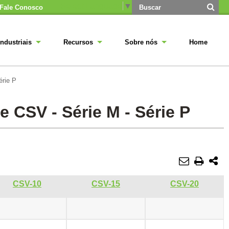
Select Language
▼
Fale Conosco
ndustriais
Recursos
Sobre nós
Home
érie P
 CSV - Série M - Série P
CSV-10
CSV-15
CSV-20