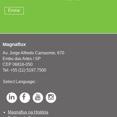
Magnaflux
Av. Jorge Alfredo Camasmie, 670
Embu das Artes / SP
CEP 06816-050
Tel: +55 (11) 5197.7500
Select Language
▼
L
F
Y
I
i
a
o
n
n
c
u
s
Magnaflux na História