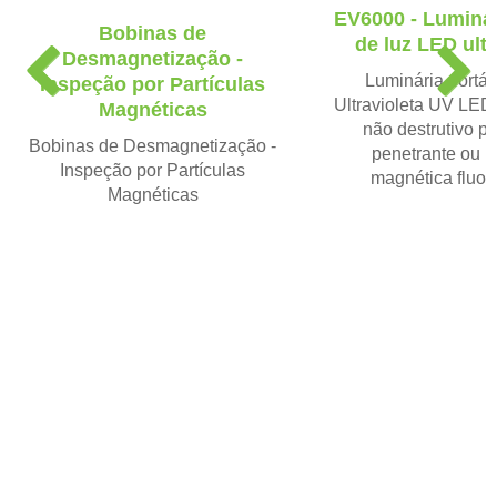
EV6000 - Luminári
Bobinas de
de luz LED ultr
P
N
Desmagnetização -
Luminária portáti
r
e
Inspeção por Partículas
Ultravioleta UV LED
e
x
Magnéticas
não destrutivo po
v
t
Bobinas de Desmagnetização -
penetrante ou p
i
Inspeção por Partículas
magnética fluor
o
Magnéticas
u
s