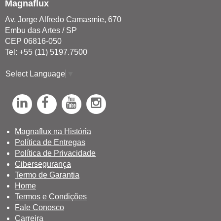
Magnaflux
Av. Jorge Alfredo Camasmie, 670
Embu das Artes / SP
CEP 06816-050
Tel: +55 (11) 5197.7500
Select Language
▼
L
F
Y
I
i
a
o
n
n
c
u
s
Magnaflux na História
Política de Entregas
k
e
T
t
Política de Privacidade
e
b
u
a
Cibersegurança
d
o
b
g
Termo de Garantia
Home
I
o
e
r
Termos e Condições
n
k
a
Fale Conosco
Carreira
m