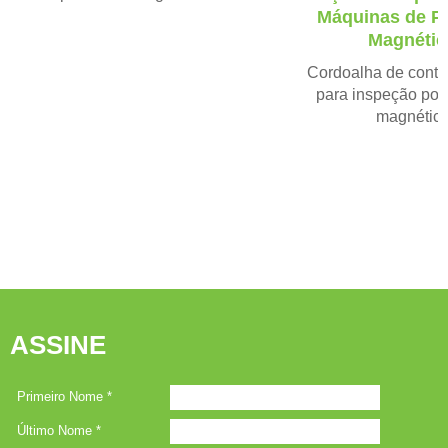
e
x
Máquinas de Pa
v
t
Magnétic
i
o
Cordoalha de conta
u
para inspeção por 
s
magnétic
ASSINE