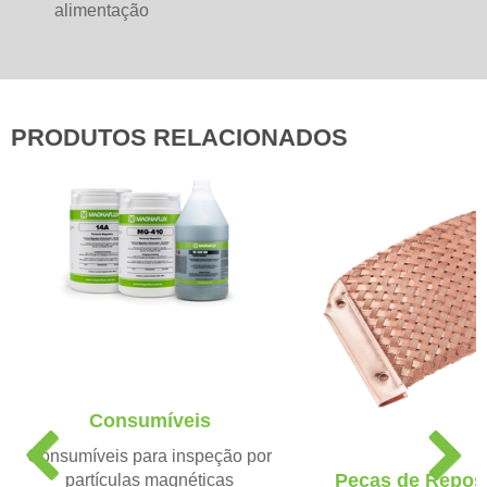
alimentação
PRODUTOS RELACIONADOS
Consumíveis
P
N
Consumíveis para inspeção por
r
e
Peças de Repos
partículas magnéticas